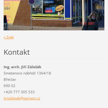
« Zpět
Kontakt
Ing. arch. Jiří Zálešák
Smetanovo nábřeží 1364/18
Břeclav
690 02
+420 777 305 533
jirizale
sak@sezn
am.cz