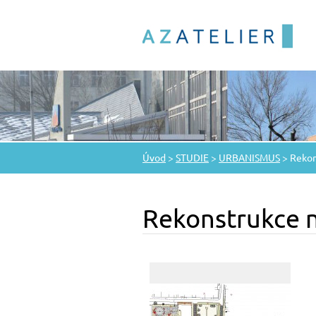
Úvod
>
STUDIE
>
URBANISMUS
>
Rekon
Rekonstrukce n