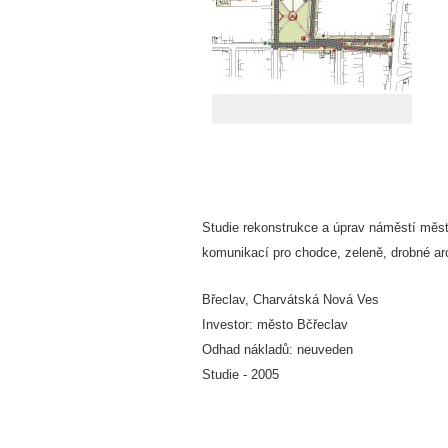
Studie rekonstrukce a úprav náměstí měs
komunikací pro chodce, zeleně, drobné arc
Břeclav, Charvátská Nová Ves
Investor: město Bčřeclav
Odhad nákladů: neuveden
Studie - 2005