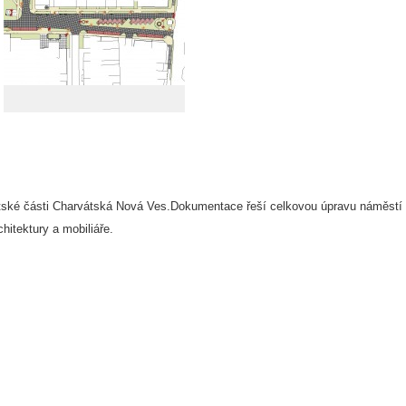
tské části Charvátská Nová Ves.Dokumentace řeší celkovou úpravu náměstí 
hitektury a mobiliáře.