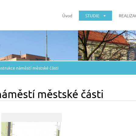
Úvod
STUDIE
REALIZA
strukce náměstí městské části
áměstí městské části