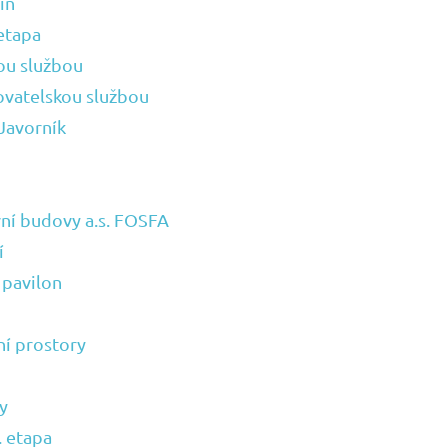
íň
etapa
ou službou
ovatelskou službou
Javorník
ní budovy a.s. FOSFA
í
 pavilon
ní prostory
y
. etapa