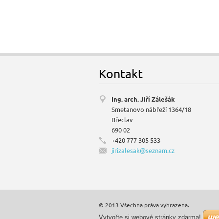
Kontakt
Ing. arch. Jiří Zálešák
Smetanovo nábřeží 1364/18
Břeclav
690 02
+420 777 305 533
jirizale
sak@sezn
am.cz
© 2013 Všechna práva vyhrazena.
Vytvořte si webové stránky zdarma!