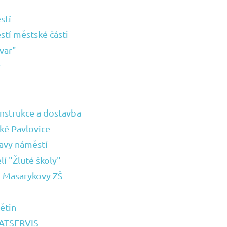
stí
tí městské části
var"
y
onstrukce a dostavba
ké Pavlovice
avy náměstí
í "Žluté školy"
d Masarykovy ZŠ
ětin
BATSERVIS