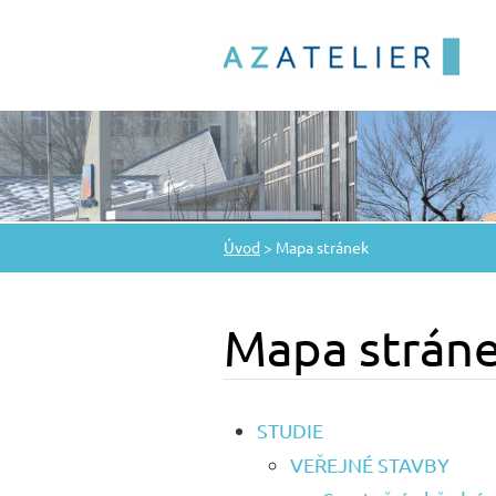
Úvod
>
Mapa stránek
Mapa strán
STUDIE
VEŘEJNÉ STAVBY