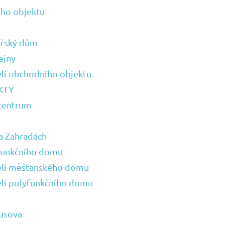
ího objektu
ářský dům
ejny
lí obchodního objektu
KTY
 centrum
a Zahradách
funkčního domu
elí měšťanského domu
elí polyfunkčního domu
usova