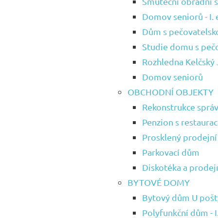
Smuteční obřadní s
Domov seniorů - I. 
Dům s pečovatelsk
Studie domu s peč
Rozhledna Kelčský 
Domov seniorů
OBCHODNÍ OBJEKTY
Rekonstrukce správ
Penzion s restaurac
Prosklený prodejní
Parkovací dům
Diskotéka a prodej
BYTOVÉ DOMY
Bytový dům U pošt
Polyfunkční dům - I