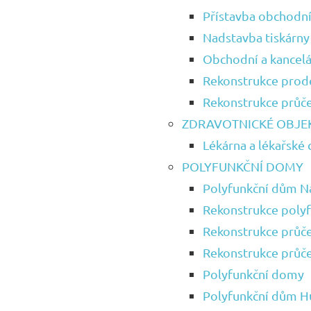
Přístavba obchodn
Nadstavba tiskárny
Obchodní a kancel
Rekonstrukce prod
Rekonstrukce průče
ZDRAVOTNICKÉ OBJE
Lékárna a lékařské
POLYFUNKČNÍ DOMY
Polyfunkční dům N
Rekonstrukce poly
Rekonstrukce průč
Rekonstrukce průč
Polyfunkční domy
Polyfunkční dům H