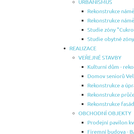
URBANISMUS
Rekonstrukce námě
Rekonstrukce náměs
Studie zóny "Cukro
Studie obytné zón
REALIZACE
VEŘEJNÉ STAVBY
Kulturní dům - rek
Domov seniorů Vel
Rekonstrukce a úpr
Rekonstrukce průčel
Rekonstrukce fasá
OBCHODNÍ OBJEKTY
Prodejní pavilon kv
Firemní budova - 