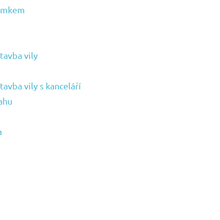
zámkem
tavba vily
avba vily s kanceláří
ahu
a