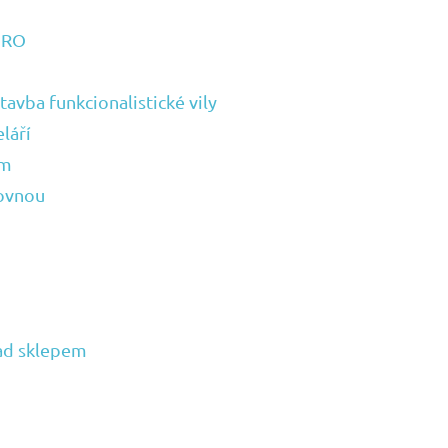
URO
avba funkcionalistické vily
láří
ům
covnou
nad sklepem