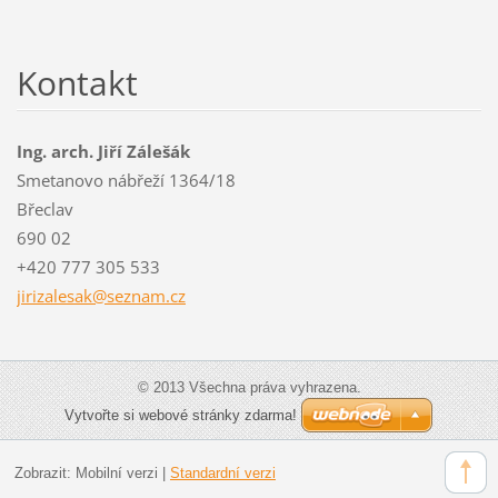
Kontakt
Ing. arch. Jiří Zálešák
Smetanovo nábřeží 1364/18
Břeclav
690 02
+420 777 305 533
jirizale
sak@sezn
am.cz
© 2013 Všechna práva vyhrazena.
Vytvořte si webové stránky zdarma!
Zobrazit:
Mobilní verzi
|
Standardní verzi