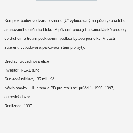
Komplex budov ve tvaru písmene „U“ vybudovaný na půdorysu celého
asanovaného uličního bloku. V přízemí prodejní a kancelářské prostory,
ve druhém a třetím podkrovním podlaží bytové jednotky. V části
suterénu vybudována parkovací stání pro byty.
Břeclav, Sovadinova ulice
Investor: REAL s.r.o.
Stavební náklady: 35 mil. Kč
Návrh stavby – II. etapa a PD pro realizaci průčelí - 1996, 1997,
autorský dozor
Realizace: 1997