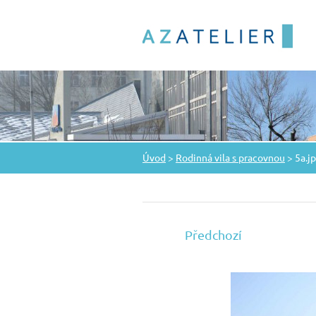
Úvod
>
Rodinná vila s pracovnou
>
5a.j
Předchozí